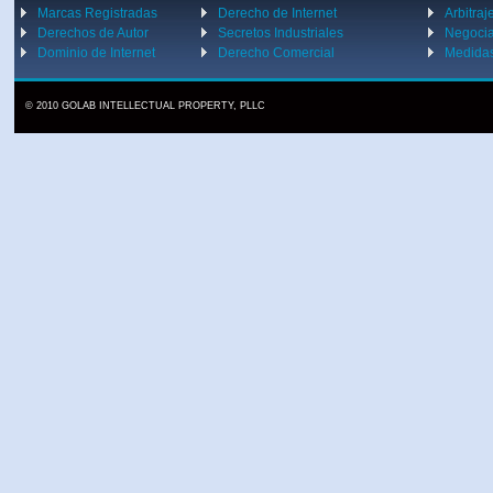
Marcas Registradas
Derecho de Internet
Arbitraj
Derechos de Autor
Secretos Industriales
Negoci
Dominio de Internet
Derecho Comercial
Medidas
© 2010 GOLAB INTELLECTUAL PROPERTY, PLLC