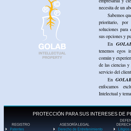
empresarial y ci
necesita de un a
Sabemos que 
prioritario, p
soluciones para 
sus opciones y pu
En
GOLA
tenemos egos in
común y experien
de las ciencias y
servicio del clien
En
GOLAB
enfocamos exc
Intelectual y tema
PROTECCIÓN PARA SUS INTERESES DE P
DEFENS
REGISTRO
ASESORÍA LEGAL
DEREC
Patentes
Derecho de Entretenimiento
Litigios