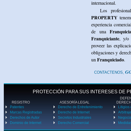
internacional.
Los profesion
PROPERTY
tenemo
experiencia comercia
Franquici
de una
Franquiciante
, y/o 
proveer las explicac
obligaciones y derech
Franquiciado
un
.
GO
CONTACTENOS,
PROTECCIÓN PARA SUS INTERESES DE P
DEFENS
REGISTRO
ASESORÍA LEGAL
DEREC
Patentes
Derecho de Entretenimiento
Litigios
Marcas Registradas
Derecho de Internet
Arbitraj
Derechos de Autor
Secretos Industriales
Negoci
Dominio de Internet
Derecho Comercial
Medidas