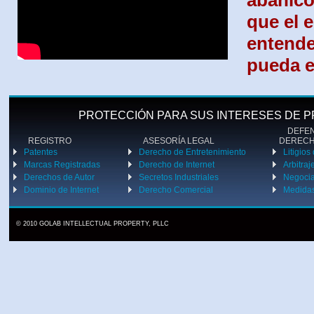
abanico
que el 
entende
pueda e
PROTECCIÓN PARA SUS INTERESES DE P
DEFENS
REGISTRO
ASESORÍA LEGAL
DEREC
Patentes
Derecho de Entretenimiento
Litigios
Marcas Registradas
Derecho de Internet
Arbitraj
Derechos de Autor
Secretos Industriales
Negoci
Dominio de Internet
Derecho Comercial
Medidas
© 2010 GOLAB INTELLECTUAL PROPERTY, PLLC