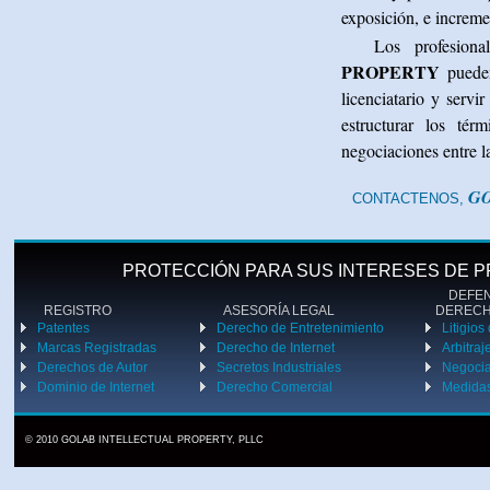
exposición, e incremen
Los profesion
PROPERTY
pueden
licenciatario y serv
estructurar los tér
negociaciones entre la
GO
CONTACTENOS,
PROTECCIÓN PARA SUS INTERESES DE P
DEFENS
REGISTRO
ASESORÍA LEGAL
DEREC
Patentes
Derecho de Entretenimiento
Litigios
Marcas Registradas
Derecho de Internet
Arbitraj
Derechos de Autor
Secretos Industriales
Negoci
Dominio de Internet
Derecho Comercial
Medidas
© 2010 GOLAB INTELLECTUAL PROPERTY, PLLC